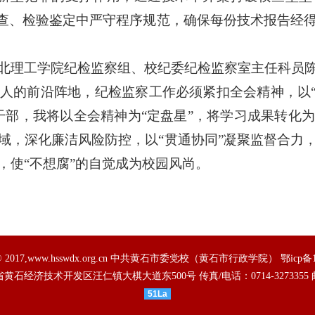
勘查、检验鉴定中严守程序规范，确保每份技术报告经
北理工学院纪检监察组、校纪委纪检监察室主任科员
人的前沿阵地，纪检监察工作必须紧扣全会精神，以“
干部，我将以全会精神为“定盘星”，将学习成果转化
域，深化廉洁风险防控，以“贯通协同”凝聚监督合力
，使“不想腐”的自觉成为校园风尚。
ht © 2017,www.hsswdx.org.cn 中共黄石市委党校（黄石市行政学院）
鄂icp备
省黄石经济技术开发区汪仁镇大棋大道东500号
传真/电话：0714-3273355
51La