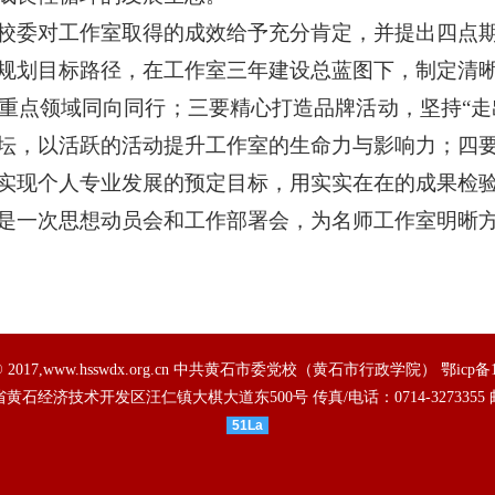
校委对工作室取得的成效给予充分肯定，并提出四点
规划目标路径，在工作室三年建设总蓝图下，制定清
重点领域同向同行；三要精心打造品牌活动，坚持“走出
坛，以活跃的活动提升工作室的生命力与影响力；四
实现个人专业发展的预定目标，用实实在在的成果检
是一次思想动员会和工作部署会，为名师工作室明晰
ht © 2017,www.hsswdx.org.cn 中共黄石市委党校（黄石市行政学院）
鄂icp备
省黄石经济技术开发区汪仁镇大棋大道东500号
传真/电话：0714-3273355
51La