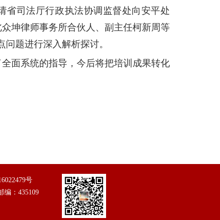
邀请省司法厅行政执法协调监督处向安平处
北众坤律师事务所合伙人、副主任柯新周等
点问题进行深入解析探讨。
了全面系统的指导，今后将把培训成果转化
16022479号
 邮编：435109