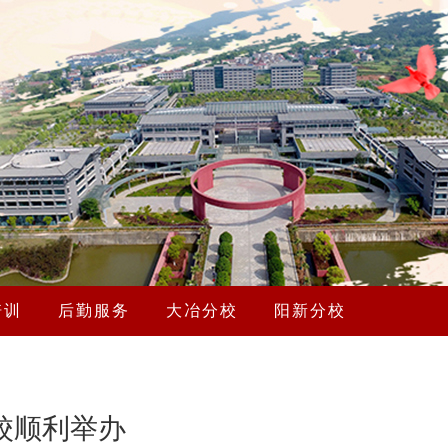
培训
后勤服务
大冶分校
阳新分校
校顺利举办